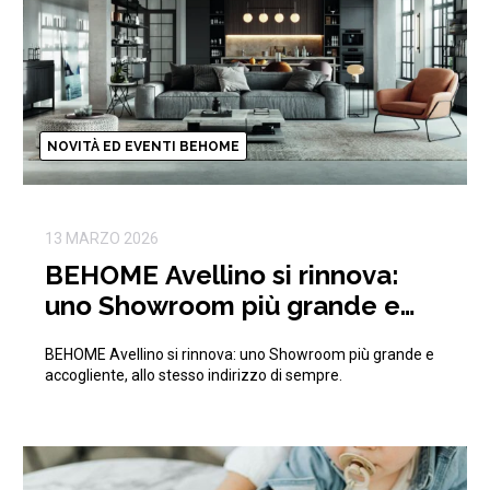
NOVITÀ ED EVENTI BEHOME
13 MARZO 2026
BEHOME Avellino si rinnova:
uno Showroom più grande e
accogliente, allo stesso
BEHOME Avellino si rinnova: uno Showroom più grande e
indirizzo di sempre.
accogliente, allo stesso indirizzo di sempre.