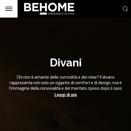
Divani
Chi non è amante delle comodità e del relax? Il divano
rappresenta non solo un oggetto di comfort e di design, ma è
l’immagine della convivialità e del meritato riposo dopo il caos
giornaliero. Hai la stanza troppo piccola o troppo grande e non
Leggi di più
sai come collocarvi il divano dei tuoi sogni? Nessun problema:
divani letto, angolari, classici o moderni, dei migliori tessuti e
qualità, progettati su misura per te.