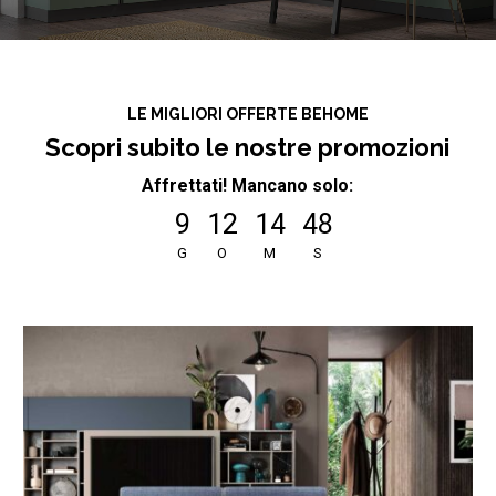
LE MIGLIORI OFFERTE BEHOME
Scopri subito le nostre promozioni
Affrettati! Mancano solo:
9
12
14
47
G
O
M
S