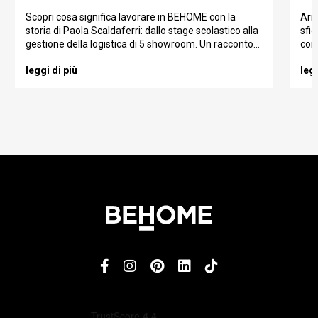
quotidiana della logistica
da
Scopri cosa significa lavorare in BEHOME con la
Arr
storia di Paola Scaldaferri: dallo stage scolastico alla
sfid
gestione della logistica di 5 showroom. Un racconto
come
di crescita, trasparenza e forte collaborazione.
cre
leggi di più
legg
util