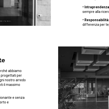
• Intraprendenza
sempre alla ricer
• Responsabilità
differenza per te,
te
perché abbiamo
 progettati per
Ogni nostro arredo
oti il massimo
zionante e senza
orto e