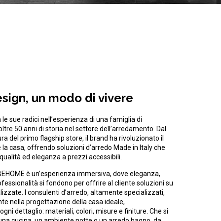
design, un modo di vivere
 sue radici nell’esperienza di una famiglia di
ltre 50 anni di storia nel settore dell’arredamento. Dal
ra del primo flagship store, il brand ha rivoluzionato il
e la casa, offrendo soluzioni d’arredo Made in Italy che
qualità ed eleganza a prezzi accessibili.
EHOME è un’esperienza immersiva, dove eleganza,
essionalità si fondono per offrire al cliente soluzioni su
izzate. I consulenti d’arredo, altamente specializzati,
nte nella progettazione della casa ideale,
ni dettaglio: materiali, colori, misure e finiture. Che si
g, una cucina, un ambiente notte o un arredo bagno, da