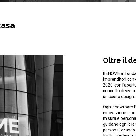
casa
Oltre il 
BEHOME affonda le
imprenditori con o
2020, con l’apertu
concetto di viver
uniscono design, 
Ogni showroom B
innovazione e prof
misura e personal
guidano ogni clie
personalizzando og
tratti di un livin