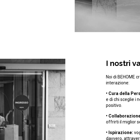
I nostri va
Noi di BEHOME cre
interazione:
• Cura della Per
e di chi sceglie i
positivo.
• Collaborazione
offrirti il miglior 
• Ispirazione:
vog
davvero, attraver