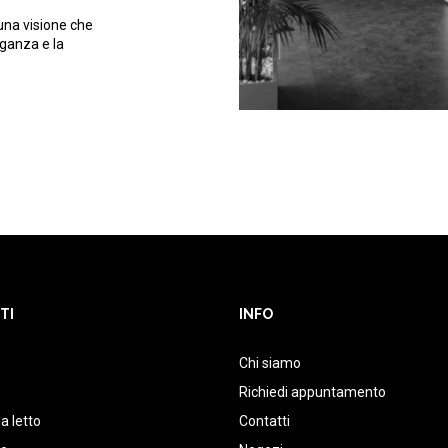
una visione che
eganza e la
TI
INFO
Chi siamo
Richiedi appuntamento
a letto
Contatti