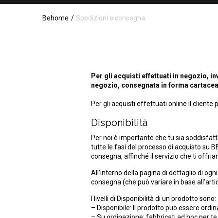
Behome
Spedizioni e consegna
Per gli acquisti effettuati in negozio, i
negozio, consegnata in forma cartacea 
Per gli acquisti effettuati online il cliente
Disponibilità
Per noi è importante che tu sia soddisfatto
tutte le fasi del processo di acquisto su BE
consegna, affinché il servizio che ti offri
All’interno della pagina di dettaglio di ogn
consegna (che può variare in base all’art
I livelli di Disponibilità di un prodotto sono:
– Disponibile: Il prodotto può essere ordina
– Su ordinazione: fabbricati ad hoc per te