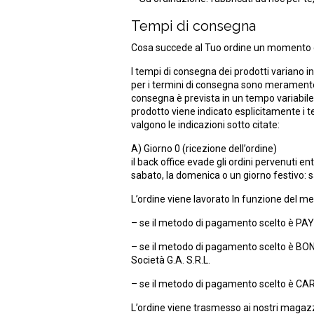
Tempi di consegna
Cosa succede al Tuo ordine un momento d
I tempi di consegna dei prodotti variano in
per i termini di consegna sono meramente i
consegna è prevista in un tempo variabile 
prodotto viene indicato esplicitamente i t
valgono le indicazioni sotto citate:
A) Giorno 0 (ricezione dell’ordine)
il back office evade gli ordini pervenuti e
sabato, la domenica o un giorno festivo: s
L’ordine viene lavorato In funzione del me
– se il metodo di pagamento scelto è PAYP
– se il metodo di pagamento scelto è BONI
Società G.A. S.R.L.
– se il metodo di pagamento scelto è CAR
L’ordine viene trasmesso ai nostri magazzi