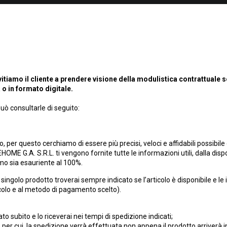
nvitiamo il cliente a prendere visione della modulistica contrattuale s
o in formato digitale.
 può consultarle di seguito:
, per questo cerchiamo di essere più precisi, veloci e affidabili possibile 
HOME G.A. S.R.L. ti vengono fornite tutte le informazioni utili, dalla dispo
amo sia esauriente al 100%.
i singolo prodotto troverai sempre indicato se l’articolo è disponibile e le
icolo e al metodo di pagamento scelto).
to subito e lo riceverai nei tempi di spedizione indicati;
, per cui, la spedizione verrà effettuata non appena il prodotto arriverà