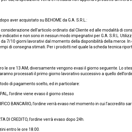
opo aver acquistato su BEHOME da G.A. S.R.L.:
 considerazione dell’articolo ordinato dal Cliente ed alle modalità di cons
ndicativi e non sono in nessun modo impegnativi per G.A. S.R.L. Utilizza
da 7/10 giorni lavorativi dal momento della disponibilità della merce. In
empi di consegna stimati. Per i prodotti nel quale la scheda tecnica ripo
ntro le ore 13 AM; diversamente vengono evasi il giorno seguente. Lo stesso 
aranno processati il primo giorno lavorativo successivo a quello dell’ordi
todo di pagamento scelto, ed in particolare:
AL, l’ordine viene evaso il giorno stesso
FICO BANCARIO, l’ordine verrà evaso nel momento in cui l’accredito sarà
TA DI CREDITO, l’ordine verrà evaso dopo 24h.
ni entro le ore 18.00.