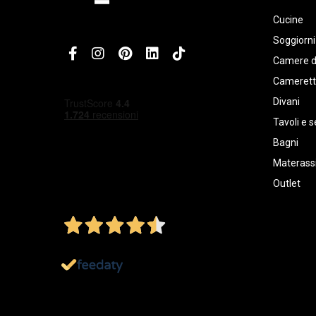
Cucine
Soggiorni
Camere d
Cameret
Divani
Tavoli e s
Bagni
Materassi
Outlet
4,5
/5
Ottimo
1.152
Recensioni