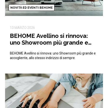
NOVITÀ ED EVENTI BEHOME
13 MARZO 2026
BEHOME Avellino si rinnova:
uno Showroom più grande e
accogliente, allo stesso
BEHOME Avellino si rinnova: uno Showroom più grande e
indirizzo di sempre.
accogliente, allo stesso indirizzo di sempre.