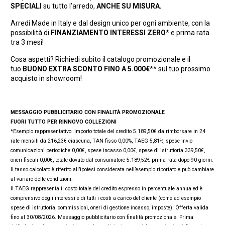
SPECIALI
su tutto l’arredo,
ANCHE SU MISURA.
Arredi Made in Italy e dal design unico per ogni ambiente, con la
possibilità di
FINANZIAMENTO INTERESSI ZERO
* e prima rata
tra 3 mesi!
Cosa aspetti? Richiedi subito il catalogo promozionale e il
tuo
BUONO EXTRA SCONTO FINO A 5.000€
** sul tuo prossimo
acquisto in showroom!
MESSAGGIO PUBBLICITARIO CON FINALITÀ PROMOZIONALE
FUORI TUTTO PER RINNOVO COLLEZIONI
*Esempio rappresentativo: importo totale del credito 5.189,50€ da rimborsare in 24
rate mensili da 216,23€ ciascuna, TAN fisso 0,00%, TAEG 5,81%, spese invio
comunicazioni periodiche 0,00€, spese incasso 0,00€, spese di istruttoria 339,50€,
oneri fiscali 0,00€, totale dovuto dal consumatore 5.189,52€ prima rata dopo 90 giorni.
Il tasso calcolato è riferito all’ipotesi considerata nell’esempio riportato e può cambiare
al variare delle condizioni.
Il TAEG rappresenta il costo totale del credito espresso in percentuale annua ed è
comprensivo degli interessi e di tutti i costi a carico del cliente (come ad esempio
spese di istruttoria, commissioni, oneri di gestione incasso, imposte). Offerta valida
fino al 30/08/2026. Messaggio pubblicitario con finalità promozionale. Prima