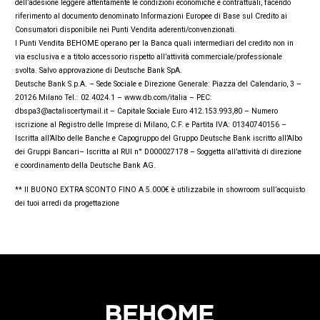
dell’adesione leggere attentamente le condizioni economiche e contrattuali, facendo
riferimento al documento denominato Informazioni Europee di Base sul Credito ai
Consumatori disponibile nei Punti Vendita aderenti/convenzionati.
I Punti Vendita BEHOME operano per la Banca quali intermediari del credito non in
via esclusiva e a titolo accessorio rispetto all’attività commerciale/professionale
svolta. Salvo approvazione di Deutsche Bank SpA.
Deutsche Bank S.p.A. – Sede Sociale e Direzione Generale: Piazza del Calendario, 3 –
20126 Milano Tel.: 02.4024.1 – www.db.com/italia – PEC:
dbspa3@actaliscertymail.it – Capitale Sociale Euro 412.153.993,80 – Numero
iscrizione al Registro delle Imprese di Milano, C.F. e Partita IVA: 01340740156 –
Iscritta all’Albo delle Banche e Capogruppo del Gruppo Deutsche Bank iscritto all’Albo
dei Gruppi Bancari– Iscritta al RUI n° D000027178 – Soggetta all’attività di direzione
e coordinamento della Deutsche Bank AG.
** Il BUONO EXTRA SCONTO FINO A 5.000€ è utilizzabile in showroom sull’acquisto
dei tuoi arredi da progettazione