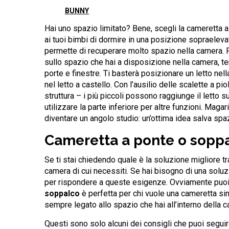
BUNNY
Hai uno spazio limitato? Bene, scegli la cameretta a
ai tuoi bimbi di dormire in una posizione sopraelevata
permette di recuperare molto spazio nella camera. Pe
sullo spazio che hai a disposizione nella camera, ten
porte e finestre. Ti basterà posizionare un letto nel
nel letto a castello. Con l’ausilio delle scalette a p
struttura – i più piccoli possono raggiunge il letto s
utilizzare la parte inferiore per altre funzioni. Magar
diventare un angolo studio: un’ottima idea salva spa
Cameretta a ponte o soppa
Se ti stai chiedendo quale è la soluzione migliore tr
camera di cui necessiti. Se hai bisogno di una soluz
per rispondere a queste esigenze. Ovviamente puoi 
soppalco
è perfetta per chi vuole una cameretta sin
sempre legato allo spazio che hai all’interno della c
Questi sono solo alcuni dei consigli che puoi seguir