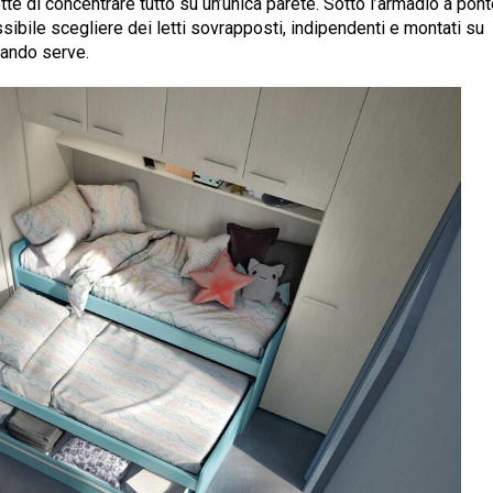
te di concentrare tutto su un’unica parete. Sotto l’armadio a pon
sibile scegliere dei letti sovrapposti, indipendenti e montati su
uando serve.