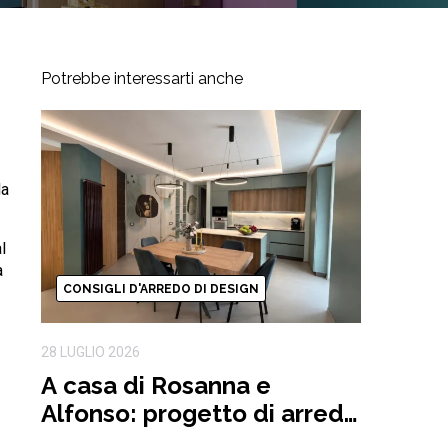
Potrebbe interessarti anche
la
l
a
CONSIGLI D'ARREDO DI DESIGN
28 LUGLIO 2026
A casa di Rosanna e
Alfonso: progetto di arredo
completo ispirato alla