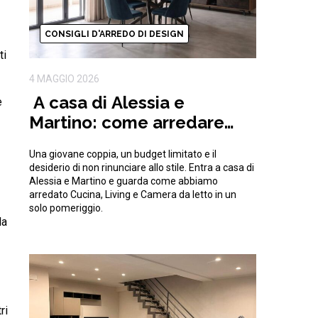
CONSIGLI D'ARREDO DI DESIGN
ti
4 MAGGIO 2026
A casa di Alessia e
e
Martino: come arredare
una casa moderna con
Una giovane coppia, un budget limitato e il
15.000€
desiderio di non rinunciare allo stile. Entra a casa di
Alessia e Martino e guarda come abbiamo
arredato Cucina, Living e Camera da letto in un
solo pomeriggio.
la
ri