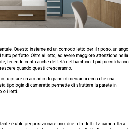
ntale. Questo insieme ad un comodo letto per il riposo, un ango
l tutto perfetto. Oltre al letto, ad avere maggiore attenzione nella
te, tenendo conto anche dell’età del bambino. I più piccoli hanno
crescere quando questi cresceranno.
n può ospitare un armadio di grandi dimensioni ecco che una
ta tipologia di cameretta permette di sfruttare la parete in
o i letti.
ante è utile per posizionare uno, due o tre letti. La cameretta a