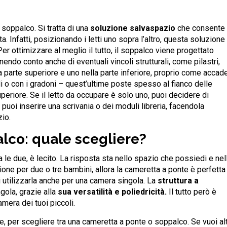
 soppalco. Si tratta di una
soluzione salvaspazio
che consente
. Infatti, posizionando i letti uno sopra l’altro, questa soluzione 
r ottimizzare al meglio il tutto, il soppalco viene progettato
endo conto anche di eventuali vincoli strutturali, come pilastri,
la parte superiore e uno nella parte inferiore, proprio come accad
ioli o con i gradoni – quest’ultime poste spesso al fianco delle
uperiore. Se il letto da occupare è solo uno, puoi decidere di
i puoi inserire una scrivania o dei moduli libreria, facendola
zio.
lco: quale scegliere?
a le due, è lecito. La risposta sta nello spazio che possiedi e nel
ione per due o tre bambini, allora la cameretta a ponte è perfetta
utilizzarla anche per una camera singola. La
struttura a
gola, grazie alla
sua versatilità e poliedricità.
Il tutto però è
amera dei tuoi piccoli.
e, per scegliere tra una cameretta a ponte o soppalco. Se vuoi alt