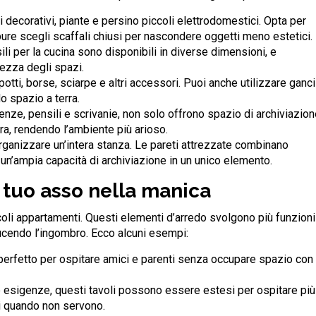
etti decorativi, piante e persino piccoli elettrodomestici. Opta per
re scegli scaffali chiusi per nascondere oggetti meno estetici.
sili per la cucina sono disponibili in diverse dimensioni, e
ltezza degli spazi.
otti, borse, sciarpe e altri accessori. Puoi anche utilizzare ganci
o spazio a terra.
enze, pensili e scrivanie, non solo offrono spazio di archiviazion
ra, rendendo l’ambiente più arioso.
rganizzare un’intera stanza. Le pareti attrezzate combinano
 un’ampia capacità di archiviazione in un unico elemento.
il tuo asso nella manica
coli appartamenti. Questi elementi d’arredo svolgono più funzioni
cendo l’ingombro. Ecco alcuni esempi:
i, perfetto per ospitare amici e parenti senza occupare spazio con
rse esigenze, questi tavoli possono essere estesi per ospitare più
ti quando non servono.