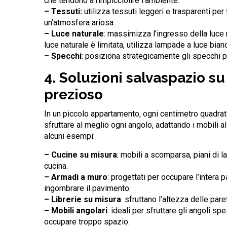
che tendono a rimpicciolire l’ambiente.
– Tessuti:
utilizza tessuti leggeri e trasparenti per
un’atmosfera ariosa.
– Luce naturale
: massimizza l’ingresso della luce n
luce naturale è limitata, utilizza lampade a luce bia
– Specchi
: posiziona strategicamente gli specchi per
4. Soluzioni salvaspazio s
prezioso
In un piccolo appartamento, ogni centimetro quadrat
sfruttare al meglio ogni angolo, adattando i mobili 
alcuni esempi:
– Cucine su misura
: mobili a scomparsa, piani di l
cucina.
– Armadi a muro
: progettati per occupare l’intera
ingombrare il pavimento.
– Librerie su misura
: sfruttano l’altezza delle pare
– Mobili angolari
: ideali per sfruttare gli angoli s
occupare troppo spazio.