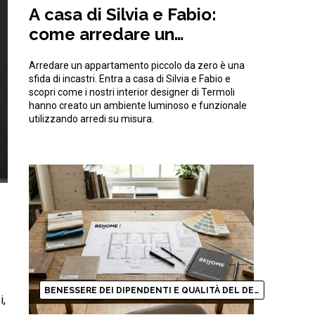
A casa di Silvia e Fabio:
come arredare un
appartamento piccolo da
Arredare un appartamento piccolo da zero è una
zero ottimizzando gli spazi
sfida di incastri. Entra a casa di Silvia e Fabio e
scopri come i nostri interior designer di Termoli
hanno creato un ambiente luminoso e funzionale
utilizzando arredi su misura.
BENESSERE DEI DIPENDENTI E QUALITÀ DEL DESIGN
i,