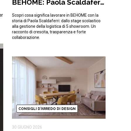
BEHOME: Paola Scaldaferri
e la sfida quotidiana della
er
Scopri cosa significa lavorare in BEHOME con la
logistica
storia di Paola Scaldaferri: dallo stage scolastico
alla gestione della logistica di 5 showroom. Un
racconto di crescita, trasparenza e forte
collaborazione.
CONSIGLI D'ARREDO DI DESIGN
30 GIUGNO 2026