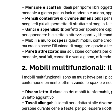
– Mensole e scaffali
: ideali per riporre libri, ogg
mensole a giorno per un look moderno e arioso, oppu
– Pensili contenitivi di diverse dimensioni
: i pen
sceglierli più alti permette di sfruttare al meglio l’a
– Ganci e appendiabiti
: perfetti per appendere capp
per appendere biciclette o attrezzi sportivi, liberand
– Mobili a muro sospesi
: questi mobili, come cred
ma creano anche l’illusione di maggiore spazio a ter
– Pareti attrezzate
: una soluzione completa per o
mensole, scaffali, cassetti e vani a giorno, offrendo
2. Mobili multifunzionali: 
I mobili multifunzionali sono un must-have per i pic
contemporaneamente, ottimizzando lo spazio e ridu
– Divano letto
: il classico dei mobili trasformabil
un letto aggiuntivo.
– Tavoli allungabili
: ideali per adattarsi alle dive
persone durante cene e feste, per poi essere ridot