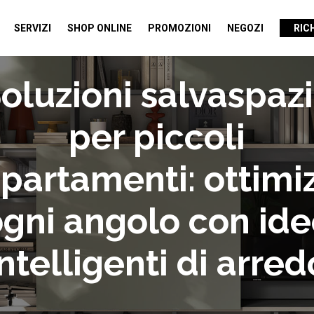
SERVIZI
SHOP ONLINE
PROMOZIONI
NEGOZI
RIC
oluzioni salvaspaz
per piccoli
partamenti: ottimi
gni angolo con id
intelligenti di arred