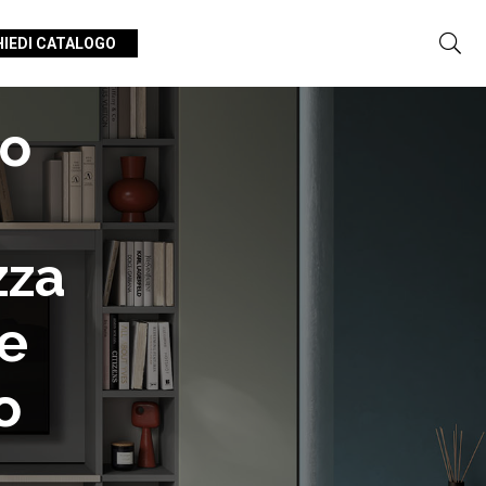
HIEDI CATALOGO
io
zza
ee
o