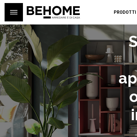
PRODOTTI
S
ap
o