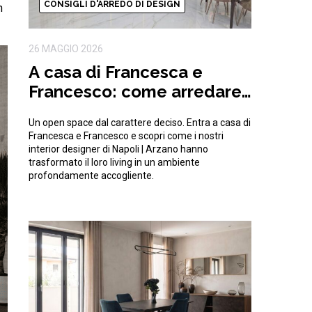
CONSIGLI D'ARREDO DI DESIGN
n
26 MAGGIO 2026
A casa di Francesca e
Francesco: come arredare
un open space moderno e
Un open space dal carattere deciso. Entra a casa di
di tendenza
Francesca e Francesco e scopri come i nostri
interior designer di Napoli | Arzano hanno
trasformato il loro living in un ambiente
profondamente accogliente.