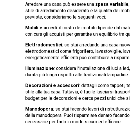
Arredare una casa può essere una
spesa variabile
stile di arredamento desiderato e la qualità dei mobi
previste, consideriamo le seguenti voci:
Mobili e arredi
: il costo dei mobili dipende dal ma
con cura gli acquisti per garantire un equilibrio tra q
Elettrodomestici
: se stai arredando una casa nuova
elettrodomestici come frigorifero, lavastoviglie, lav
energeticamente efficienti può contribuire a risparm
Illuminazione
: considera l’installazione di luci a le
durata più lunga rispetto alle tradizionali lampadine.
Decorazioni e accessori
: dettagli come tappeti, 
stile alla tua casa. Tuttavia, è facile lasciarsi tras
budget per le decorazioni e cerca pezzi unici che si 
Manodopera
: se stai facendo lavori di ristruttura
della manodopera. Puoi risparmiare denaro facendo a
necessarie per farlo in modo sicuro ed efficace.