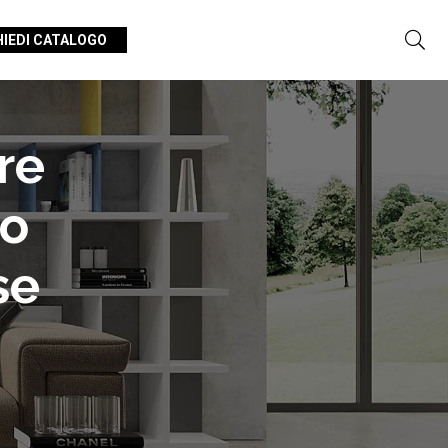
HIEDI CATALOGO
re
mo
se