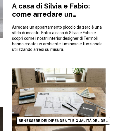
A casa di Silvia e Fabio:
come arredare un
appartamento piccolo da
Arredare un appartamento piccolo da zero è una
zero ottimizzando gli spazi
sfida di incastri. Entra a casa di Silvia e Fabio e
scopri come i nostri interior designer di Termoli
hanno creato un ambiente luminoso e funzionale
utilizzando arredi su misura.
BENESSERE DEI DIPENDENTI E QUALITÀ DEL DESIGN