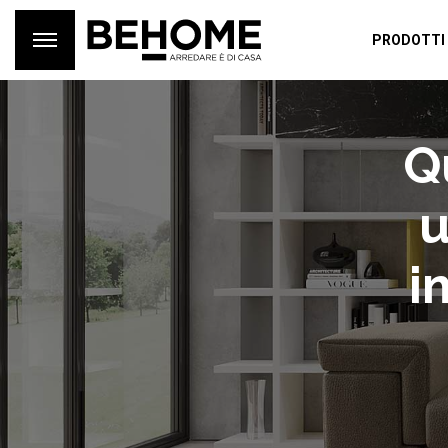
PRODOTTI
Q
u
i