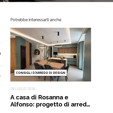
Potrebbe interessarti anche
a
n
CONSIGLI D'ARREDO DI DESIGN
e
28 LUGLIO 2026
A casa di Rosanna e
Alfonso: progetto di arredo
completo ispirato alla