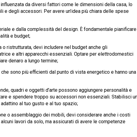
, influenzata da diversi fattori come le dimensioni della casa, lo
li e degli accessori. Per avere un’idea più chiara delle spese
teriale e dalla complessità del design. È fondamentale pianificare
ualità e budget;
 o ristrutturata, devi includere nel budget anche gli
atrice e altri apparecchi essenziali. Optare per elettrodomestici
iare denaro a lungo termine;
d, che sono più efficienti dal punto di vista energetico e hanno una
tende, quadri e oggetti d’arte possono aggiungere personalità e
portare e spendere troppo su accessori non essenziali. Stabilisci u
adattino al tuo gusto e al tuo spazio;
zione o assemblaggio dei mobili, devi considerare anche i costi
lcuni lavori da solo, ma assicurati di avere le competenze