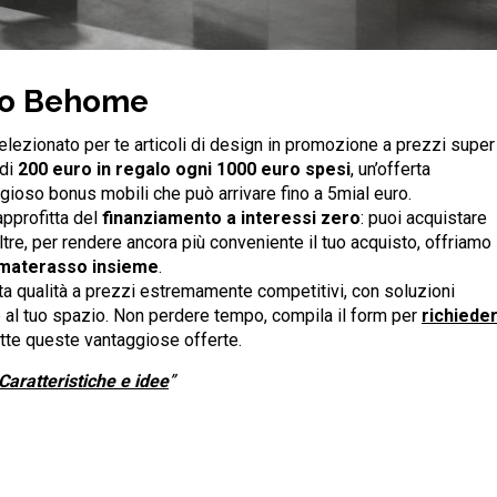
to Behome
lezionato per te articoli di design in promozione a prezzi super
 di
200 euro in regalo ogni 1000 euro spesi
, un’offerta
ggioso bonus mobili che può arrivare fino a 5mial euro.
approfitta del
finanziamento a interessi zero
: puoi acquistare
tre, per rendere ancora più conveniente il tuo acquisto, offriamo
e materasso insieme
.
lta qualità a prezzi estremamente competitivi, con soluzioni
 al tuo spazio. Non perdere tempo, compila il form per
richiede
utte queste vantaggiose offerte.
ratteristiche e idee
”