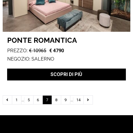
PONTE ROMANTICA
PREZZO:
€ 10965
€ 4790
NEGOZIO:
SALERNO
SCOPRI DI PIÙ
1
…
5
6
7
8
9
…
14