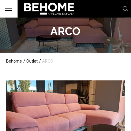
ARCO
Behome
Outlet
ARCO