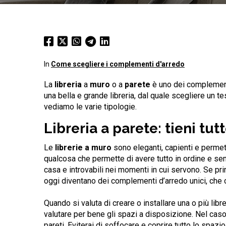
In
Come scegliere i complementi d'arredo
La
libreria
a
muro
o a
parete
è uno dei complementi
una bella e grande libreria, dal quale scegliere un t
vediamo le varie tipologie.
Libreria a parete: tieni tu
Le
librerie a muro
sono eleganti, capienti e permett
qualcosa che permette di avere tutto in ordine e semp
casa e introvabili nei momenti in cui servono. Se pri
oggi diventano dei complementi d’arredo unici, che 
Quando si valuta di creare o installare una o più li
valutare per bene gli spazi a disposizione. Nel caso s
pareti. Eviterai di soffocare e coprire tutto lo spazi