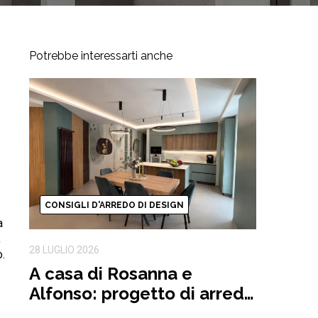
Potrebbe interessarti anche
CONSIGLI D'ARREDO DI DESIGN
a
,
28 LUGLIO 2026
o.
A casa di Rosanna e
Alfonso: progetto di arredo
completo ispirato alla