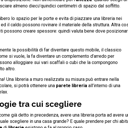
asciare almeno dieci/quindici centimetri di spazio dal soffitto.
libero lo spazio per le porte e evita di piazzare una libreria nei
ed il caldo possono rovinare il materiale della struttura. Altra co
sti possono creare spessore: quindi valuta bene dove posizionarl
amente la possibilità di far diventare questo mobile, il classico
 come si vuole, la fa diventare un complemento d’arredo per
 possono alloggiare sui vari scaffali o cubi che la compongono
to altro.
! Una libreria a muro realizzata su misura può entrare nella
colare, si potrà ottenere una
parete libreria
all’interno di una
elax.
logie tra cui scegliere
 come già detto in precedenza, avere una libreria porta ad avere u
 quale scegliere in una casa grande? E quale prendere per chi abit
ie
di
librerie
esistono e fa al proprio caso.