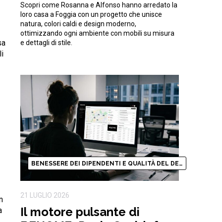
Scopri come Rosanna e Alfonso hanno arredato la
natura
loro casa a Foggia con un progetto che unisce
natura, colori caldi e design moderno,
ottimizzando ogni ambiente con mobili su misura
sa
e dettagli di stile.
i
BENESSERE DEI DIPENDENTI E QUALITÀ DEL DESIGN
21 LUGLIO 2026
n
Il motore pulsante di
a