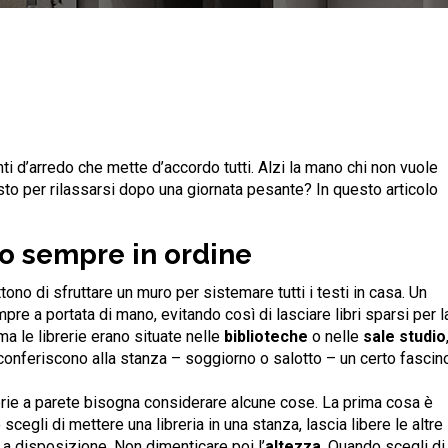
 d’arredo che mette d’accordo tutti. Alzi la mano chi non vuole
esto per rilassarsi dopo una giornata pesante? In questo articolo
tto sempre in ordine
ono di sfruttare un muro per sistemare tutti i testi in casa. Un
re a portata di mano, evitando così di lasciare libri sparsi per l
ma le librerie erano situate nelle
biblioteche
o nelle
sale studio
conferiscono alla stanza – soggiorno o salotto – un certo fascin
brerie a parete bisogna considerare alcune cose. La prima cosa è
cegli di mettere una libreria in una stanza, lascia libere le altre
o a disposizione. Non dimenticare poi l’
altezza
. Quando scegli di