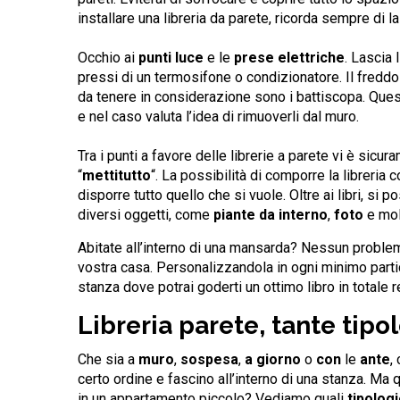
installare una libreria da parete, ricorda sempre di l
Occhio ai
punti luce
e le
prese elettriche
. Lascia 
pressi di un termosifone o condizionatore. Il freddo 
da tenere in considerazione sono i battiscopa. Que
e nel caso valuta l’idea di rimuoverli dal muro.
Tra i punti a favore delle librerie a parete vi è sicur
“
mettitutto
“. La possibilità di comporre la libreria
disporre tutto quello che si vuole. Oltre ai libri, si
diversi oggetti, come
piante da interno
,
foto
e mol
Abitate all’interno di una mansarda? Nessun problema
vostra casa. Personalizzandola in ogni minimo parti
stanza dove potrai goderti un ottimo libro in totale r
Libreria parete, tante tipo
Che sia a
muro
,
sospesa
,
a
giorno
o
con
le
ante
,
certo ordine e fascino all’interno di una stanza. Ma
in un appartamento piccolo? Vediamo quali
tipolog