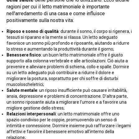
ragioni per cui il letto matrimoniale è importante
nell’arredamento di una casa e come influisce
positivamente sulla nostra vita:
Riposo e sonno di qualità
: durante il sonno, il corpo si rigenera, i
tessuti si riparano e la mente si rilassa. Un letto adeguato
favorisce un sonno più profondo e riposante, aiutando a ridurre
lo stress e aumentando la produttività durante il giorno;
Benessere fisico
: un buon letto matrimoniale offre il giusto
supporto alla colonna vertebrale e alle articolazioni. Ciò aiuta a
prevenire e alleviare problemi di schiena, collo e spalle. Dormire
su un letto adeguato può contribuire a ridurre il dolore e
migliorare la postura, soprattutto per chi soffre di disturbi
muscoloscheletrici;
Salute mentale
: un riposo insufficiente può causare irritabilità,
ansia, depressione e problemi di concentrazione. D’altra parte,
un sonno riposante aiuta a migliorare l’umore e a favorire una
migliore gestione dello stress;
Relazioni interpersonali
: un letto matrimoniale offre uno
spazio condiviso per le coppie, promuovendo un senso di
intimità e connessione. Dormire insieme può rafforzare i legami
affettivi e favorire il benessere emotivo all’interno della
relazione;