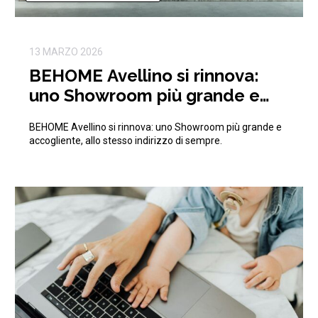
13 MARZO 2026
BEHOME Avellino si rinnova:
uno Showroom più grande e
accogliente, allo stesso
BEHOME Avellino si rinnova: uno Showroom più grande e
indirizzo di sempre.
accogliente, allo stesso indirizzo di sempre.