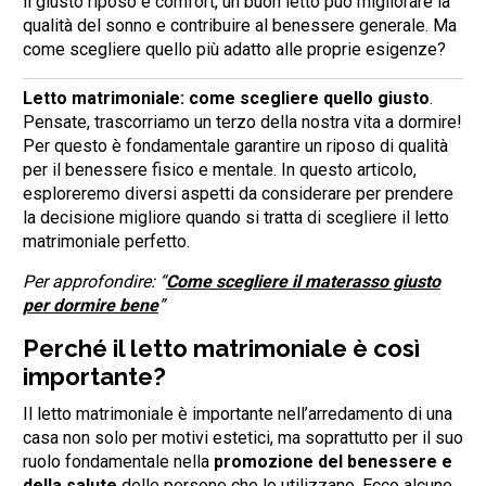
il giusto riposo e comfort, un buon letto può migliorare la
qualità del sonno e contribuire al benessere generale. Ma
come scegliere quello più adatto alle proprie esigenze?
Letto matrimoniale: come scegliere quello giusto
.
Pensate, trascorriamo un terzo della nostra vita a dormire!
Per questo è fondamentale garantire un riposo di qualità
per il benessere fisico e mentale. In questo articolo,
esploreremo diversi aspetti da considerare per prendere
la decisione migliore quando si tratta di scegliere il letto
matrimoniale perfetto.
Per approfondire: “
Come scegliere il materasso giusto
per dormire bene
”
Perché il letto matrimoniale è così
importante?
Il letto matrimoniale è importante nell’arredamento di una
casa non solo per motivi estetici, ma soprattutto per il suo
ruolo fondamentale nella
promozione del benessere e
della salute
delle persone che lo utilizzano. Ecco alcune