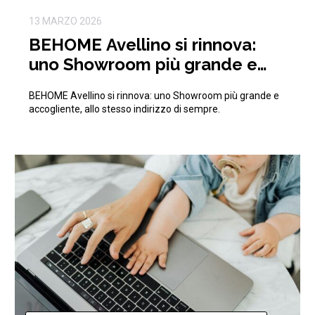
13 MARZO 2026
BEHOME Avellino si rinnova:
uno Showroom più grande e
accogliente, allo stesso
BEHOME Avellino si rinnova: uno Showroom più grande e
indirizzo di sempre.
accogliente, allo stesso indirizzo di sempre.