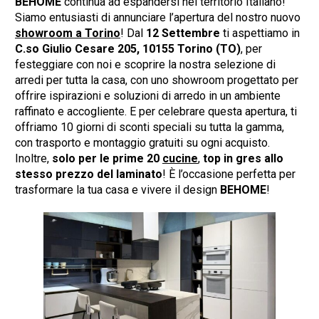
BEHOME
continua ad espandersi nel territorio Italiano!
Siamo entusiasti di annunciare l’apertura del nostro nuovo
showroom a Torino
! Dal
12 Settembre
ti aspettiamo in
C.so Giulio Cesare 205, 10155 Torino (TO)
, per
festeggiare con noi e scoprire la nostra selezione di
arredi per tutta la casa, con uno showroom progettato per
offrire ispirazioni e soluzioni di arredo in un ambiente
raffinato e accogliente. E per celebrare questa apertura, ti
offriamo 10 giorni di sconti speciali su tutta la gamma,
con trasporto e montaggio gratuiti su ogni acquisto.
Inoltre,
solo per le prime 20
cucine
,
top in gres allo
stesso prezzo del laminato
! È l’occasione perfetta per
trasformare la tua casa e vivere il design
BEHOME
!