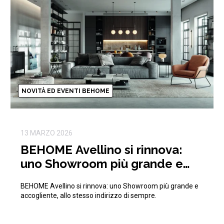
NOVITÀ ED EVENTI BEHOME
13 MARZO 2026
BEHOME Avellino si rinnova:
uno Showroom più grande e
accogliente, allo stesso
BEHOME Avellino si rinnova: uno Showroom più grande e
indirizzo di sempre.
accogliente, allo stesso indirizzo di sempre.