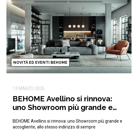
NOVITÀ ED EVENTI BEHOME
13 MARZO 2026
BEHOME Avellino si rinnova:
uno Showroom più grande e
accogliente, allo stesso
BEHOME Avellino si rinnova: uno Showroom più grande e
indirizzo di sempre.
accogliente, allo stesso indirizzo di sempre.