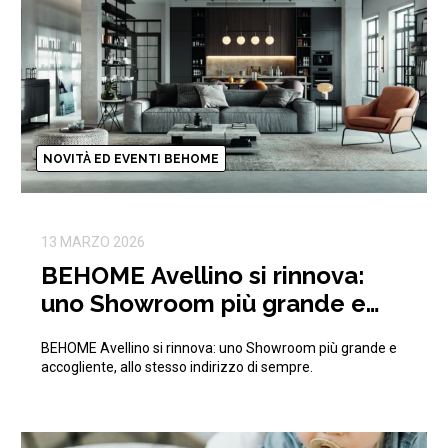
NOVITÀ ED EVENTI BEHOME
13 MARZO 2026
BEHOME Avellino si rinnova:
uno Showroom più grande e
accogliente, allo stesso
BEHOME Avellino si rinnova: uno Showroom più grande e
indirizzo di sempre.
accogliente, allo stesso indirizzo di sempre.