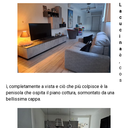
L
a
c
u
c
i
n
a
è
,
c
o
s
ì, completamente a vista e ciò che più colpisce è la
penisola che ospita il piano cottura, sormontato da una
bellissima cappa.