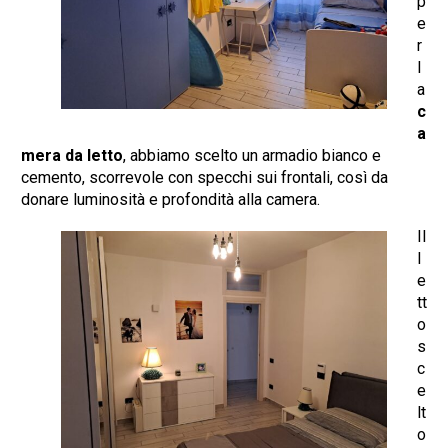
p
e
r
l
a
c
a
mera da letto
, abbiamo scelto un armadio bianco e
cemento, scorrevole con specchi sui frontali, così da
donare luminosità e profondità alla camera.
Il
l
e
tt
o
s
c
e
lt
o