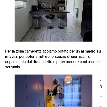
Per la zona cameretta abbiamo optato per un
armadio su
misura
, per poter sfruttare lo spazio di una nicchia,
separandolo dal divano letto e poter inserire così anche la
scrivania.
I
n
fi
n
e
,