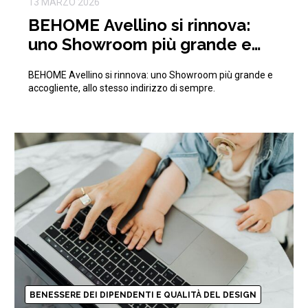
13 MARZO 2026
BEHOME Avellino si rinnova:
uno Showroom più grande e
accogliente, allo stesso
BEHOME Avellino si rinnova: uno Showroom più grande e
indirizzo di sempre.
accogliente, allo stesso indirizzo di sempre.
BENESSERE DEI DIPENDENTI E QUALITÀ DEL DESIGN