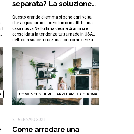
separata? La soluzione
d’arredo più adatta a te
Questo grande dilemma si pone ogni volta
i
che acquistiamo o prendiamo in affitto una
 I
casa nuova.Nell’ultima decina di anni si è
consolidata la tendenza tutta made in USA
dell’open space, una zona soggiorno senza
soluzione di continuità con salotto, zona
.
pranzo e cucina in un unico spazio.In Italia la
tradizione del design d’interni ha sempre […]
A
COME SCEGLIERE E ARREDARE LA CUCINA
21 GENNAIO 2021
e
Come arredare una