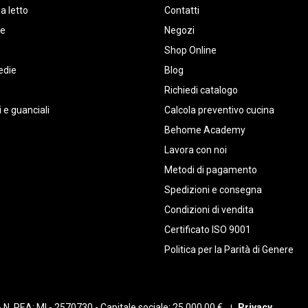
a letto
Contatti
te
Negozi
Shop Online
edie
Blog
Richiedi catalogo
 e guanciali
Calcola preventivo cucina
Behome Academy
Lavora con noi
Metodi di pagamento
Spedizioni e consegna
Condizioni di vendita
Certificato ISO 9001
Politica per la Parità di Genere
9 - N. REA: MI - 2570730 - Capitale sociale: 25.000,00 €
Privacy
|