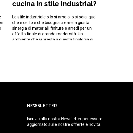
cucina in stile industrial?
e
Lo stile industriale o lo si ama o lo si odia: quel
on
che è certo è che bisogna creare la giusta
o
sinergia di materiali, finiture e arredi per un
e
effetto finale di grande modernità. Un
ambiente che si presta a questa tipologia di
design è sicuramente la cucina, attraverso la
quale è possibile ricreare le […]
NEWSLETTER
Iscriviti alla nostra Newsletter per essere
aggiornato sulle nostre offerte e novità.