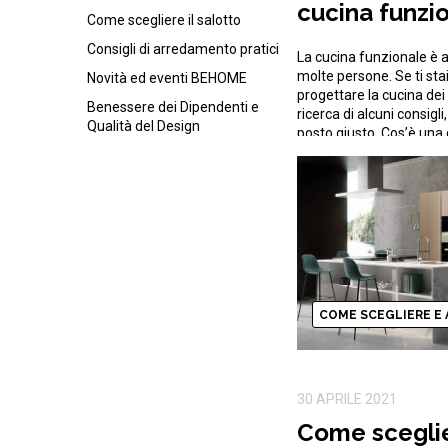
cucina funzi
Come scegliere il salotto
Consigli di arredamento pratici
La cucina funzionale è al
molte persone. Se ti st
Novità ed eventi BEHOME
progettare la cucina dei t
Benessere dei Dipendenti e
ricerca di alcuni consigli
Qualità del Design
posto giusto. Cos’è una
Comporre una cucina è il
Si tratta della zona della
COME SCEGLIERE E 
30 APRILE 2021
Come sceglie