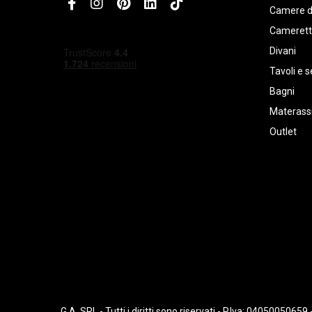
Camere d
Cameret
Divani
Tavoli e s
Bagni
Materassi
Outlet
G.A. SRL - Tutti i diritti sono riservati - P.Iva: 0405005065