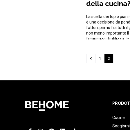
della cucina
qualche cons
La scelta dei top o piani
è una decisione da pond
fattori, primo fra tutti i
non meno importante il 
frequenza di utilizzo, le
manutenzione che richi
consigli per guidarvi ne
scegliere il […]
1
2
PRODOT
Cucine
Soggiorni