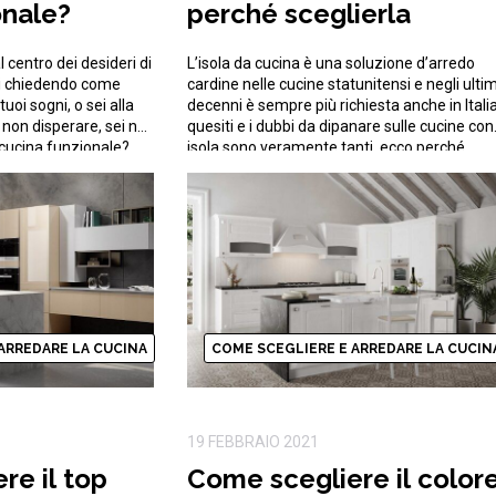
onale?
perché sceglierla
 centro dei desideri di
L’isola da cucina è una soluzione d’arredo
ai chiedendo come
cardine nelle cucine statunitensi e negli ultim
uoi sogni, o sei alla
decenni è sempre più richiesta anche in Italia.
, non disperare, sei nel
quesiti e i dubbi da dipanare sulle cucine con
 cucina funzionale?
isola sono veramente tanti, ecco perché
 sogno di ogni coppia.
proveremo a rispondere alle domande più
 casa in […]
importanti su come scegliere e organizzarla
Cucina con l’isola: solo per […]
ARREDARE LA CUCINA
COME SCEGLIERE E ARREDARE LA CUCIN
19 FEBBRAIO 2021
re il top
Come scegliere il color