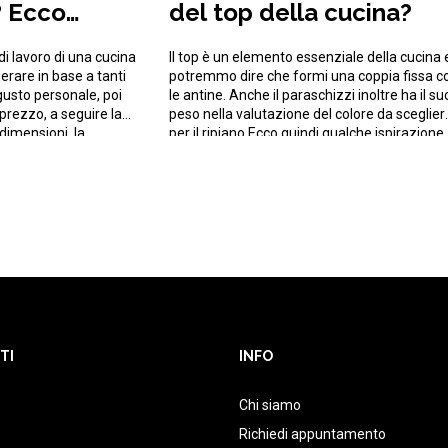
? Ecco
del top della cucina?
iglio
 di lavoro di una cucina
Il top è un elemento essenziale della cucina 
erare in base a tanti
potremmo dire che formi una coppia fissa c
l gusto personale, poi
le antine. Anche il paraschizzi inoltre ha il su
prezzo, a seguire la
peso nella valutazione del colore da sceglier
 dimensioni, la
per il ripiano.Ecco quindi qualche ispirazione
edono etc.Ecco alcuni
per fare la scelta giusta. Anta chiara-top
lla scelta. Come
scuro, anta scura-top chiaro: la regola Una
delle regole […]
TI
INFO
Chi siamo
Richiedi appuntamento