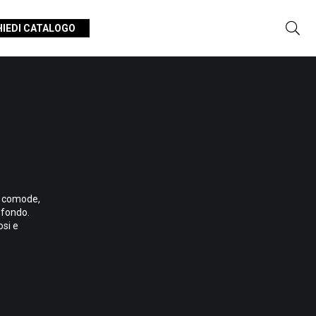
HIEDI CATALOGO
, comode,
ofondo.
osi e