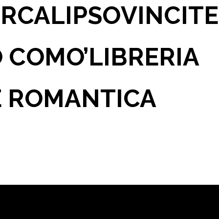
OR
CALIPSO
VINCI
T
O COMO’
LIBRERIA
 ROMANTICA