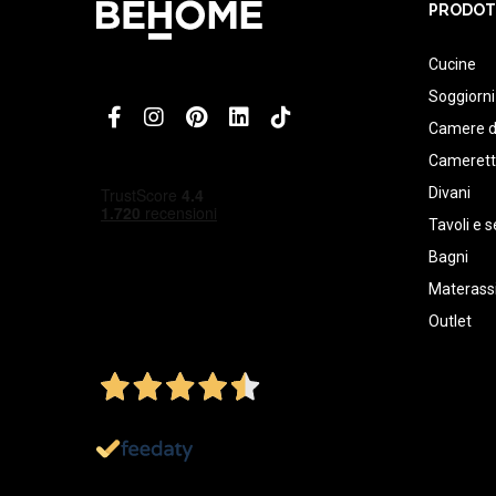
PRODOT
Cucine
Soggiorni
Camere d
Cameret
Divani
Tavoli e s
Bagni
Materassi
Outlet
4,5
/5
Ottimo
1.152
Recensioni