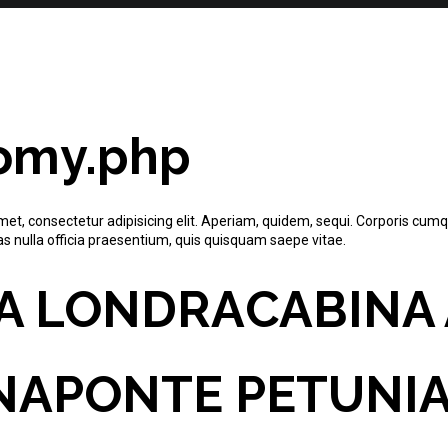
omy.php
et, consectetur adipisicing elit. Aperiam, quidem, sequi. Corporis cumqu
s nulla officia praesentium, quis quisquam saepe vitae.
A LONDRA
CABINA
NA
PONTE PETUNI