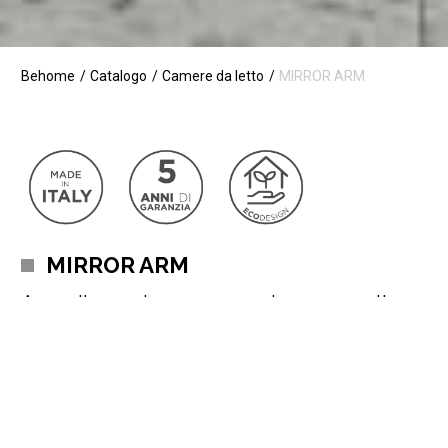
Behome
Catalogo
Camere da letto
MIRROR ARM
MIRROR ARM
Armadio moderno con 2 ante scorrevoli
Dona un tocco di stile alla tua camera con l’armadio Mirror,
formato da 2 ante
scorrevoli
, di cui 1 anta con
fascia specchio
orizzontale e una con fascia specchio verticale.
Struttura in nobilitato
Noce Cognac
con frontali laccati
Verde
Comodoro
e fascia verticale stretta.
Può essere
completamente personalizzata
,
dalla