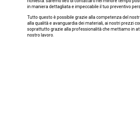
richiesta: saremo lieti di contattarti nel minore tempo poss
in maniera dettagliata e impeccabile il tuo preventivo per
Tutto questo è possibile grazie alla competenza del nostr
alla qualità e avanguardia dei materiali, ai nostri prezzi c
soprattutto grazie alla professionalità che mettiamo in at
nostro lavoro.