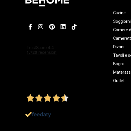
Cucine
Soggiorni
Camere d
Cameret
Divani
Tavoli e s
Bagni
Materassi
Outlet
4,5
/5
Ottimo
1.152
Recensioni