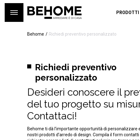
PRODOTTI
Behome
Richiedi preventivo personalizzato
Richiedi preventivo
personalizzato
Desideri conoscere il pr
del tuo progetto su misu
Contattaci!
Behome ti dà l’importante opportunità di personalizzare 
nostri prodotti d’arredo di design. Compila il form contatti 