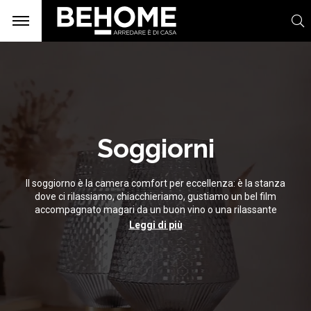
Soggiorni
Il soggiorno è la camera comfort per eccellenza: è la stanza
dove ci rilassiamo, chiacchieriamo, gustiamo un bel film
accompagnato magari da un buon vino o una rilassante
tisana serale. Che tu abbia una casa di piccole o grandi
Leggi di più
dimensioni non importa: abbiamo la soluzione su misura per
soggiorni moderni, shabby chic e all’avanguardia, per
soddisfare tutte le tue esigenze!