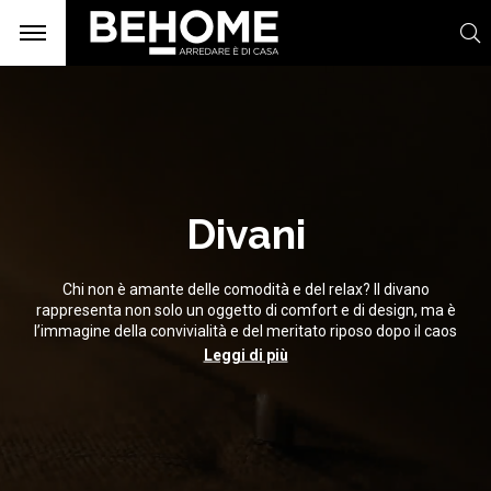
Divani
Chi non è amante delle comodità e del relax? Il divano
rappresenta non solo un oggetto di comfort e di design, ma è
l’immagine della convivialità e del meritato riposo dopo il caos
giornaliero. Hai la stanza troppo piccola o troppo grande e non
Leggi di più
sai come collocarvi il divano dei tuoi sogni? Nessun problema:
divani letto, angolari, classici o moderni, dei migliori tessuti e
qualità, progettati su misura per te.