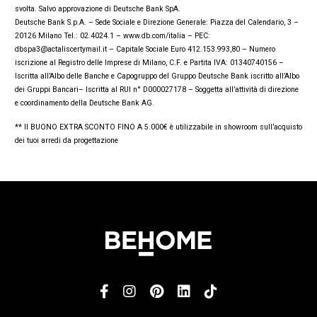
svolta. Salvo approvazione di Deutsche Bank SpA.
Deutsche Bank S.p.A. – Sede Sociale e Direzione Generale: Piazza del Calendario, 3 –
20126 Milano Tel.: 02.4024.1 – www.db.com/italia – PEC:
dbspa3@actaliscertymail.it – Capitale Sociale Euro 412.153.993,80 – Numero
iscrizione al Registro delle Imprese di Milano, C.F. e Partita IVA: 01340740156 –
Iscritta all’Albo delle Banche e Capogruppo del Gruppo Deutsche Bank iscritto all’Albo
dei Gruppi Bancari– Iscritta al RUI n° D000027178 – Soggetta all’attività di direzione
e coordinamento della Deutsche Bank AG.
** Il BUONO EXTRA SCONTO FINO A 5.000€ è utilizzabile in showroom sull’acquisto
dei tuoi arredi da progettazione