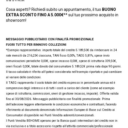
Cosa aspetti? Richiedi subito un appuntamento, il tuo
BUONO
EXTRA SCONTO FINO A 5.000€
** sul tuo prossimo acquisto in
showroom!
MESSAGGIO PUBBLICITARIO CON FINALITÀ PROMOZIONALE
FUORI TUTTO PER RINNOVO COLLEZIONI
*Esempio rappresentativo: importo totale del credito 5.189,50€ da rimborsare in 24
rate mensili da 216,23€ ciascuna, TAN fisso 0,00%, TAEG 5,81%, spese invio
comunicazioni periodiche 0,00€, spese incasso 0,00€, spese di istruttoria 339,50€,
oneri fiscali 0,00€, totale dovuto dal consumatore 5.189,52€ prima rata dopo 90 giorni.
Il tasso calcolato è riferito all’ipotesi considerata nell’esempio riportato e può cambiare
al variare delle condizioni.
Il TAEG rappresenta il costo totale del credito espresso in percentuale annua ed è
comprensivo degli interessi e di tutti i costi a carico del cliente (come ad esempio
spese di istruttoria, commissioni, oneri di gestione incasso, imposte). Offerta valida
fino al 30/08/2026. Messaggio pubblicitario con finalità promozionale. Prima
dell’adesione leggere attentamente le condizioni economiche e contrattuali, facendo
riferimento al documento denominato Informazioni Europee di Base sul Credito ai
Consumatori disponibile nei Punti Vendita aderenti/convenzionati.
I Punti Vendita BEHOME operano per la Banca quali intermediari del credito non in
via esclusiva e a titolo accessorio rispetto all’attività commerciale/professionale