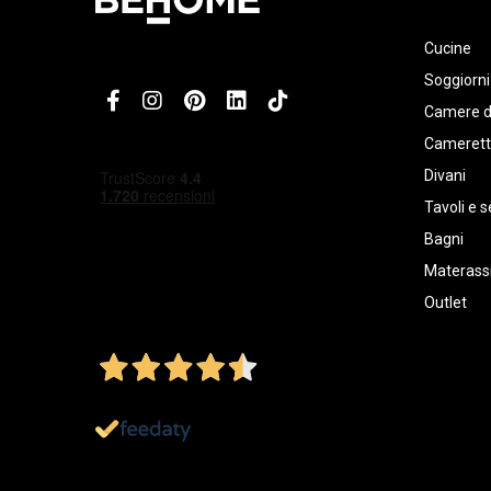
Cucine
Soggiorni
Camere d
Cameret
Divani
Tavoli e s
Bagni
Materassi
Outlet
4,5
/5
Ottimo
1.152
Recensioni