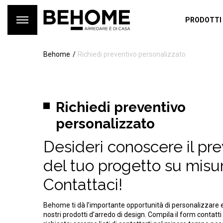
PRODOTTI
Behome
Richiedi preventivo personalizzato
Richiedi preventivo
personalizzato
Desideri conoscere il pr
del tuo progetto su misu
Contattaci!
Behome ti dà l’importante opportunità di personalizzare 
nostri prodotti d’arredo di design. Compila il form contatti 