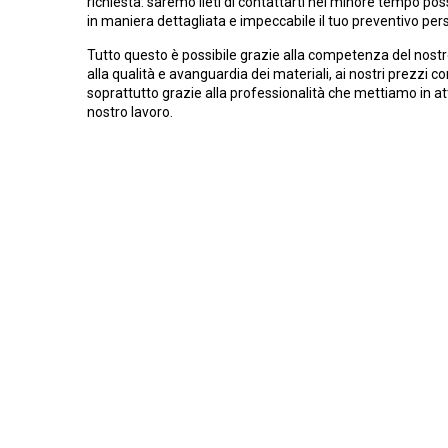
richiesta: saremo lieti di contattarti nel minore tempo poss
in maniera dettagliata e impeccabile il tuo preventivo per
Tutto questo è possibile grazie alla competenza del nostr
alla qualità e avanguardia dei materiali, ai nostri prezzi c
soprattutto grazie alla professionalità che mettiamo in at
nostro lavoro.