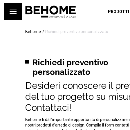
PRODOTTI
Behome
Richiedi preventivo personalizzato
Richiedi preventivo
personalizzato
Desideri conoscere il pr
del tuo progetto su misu
Contattaci!
Behome ti dà l’importante opportunità di personalizzare 
nostri prodotti d’arredo di design. Compila il form contatti 