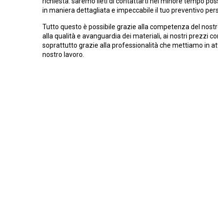
richiesta: saremo lieti di contattarti nel minore tempo poss
in maniera dettagliata e impeccabile il tuo preventivo per
Tutto questo è possibile grazie alla competenza del nostr
alla qualità e avanguardia dei materiali, ai nostri prezzi c
soprattutto grazie alla professionalità che mettiamo in at
nostro lavoro.