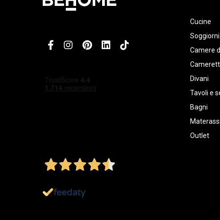
Cucine
Soggiorni
Camere d
Cameret
Divani
Tavoli e s
Bagni
Materassi
Outlet
4,5
/5
Ottimo
1.152
Recensioni