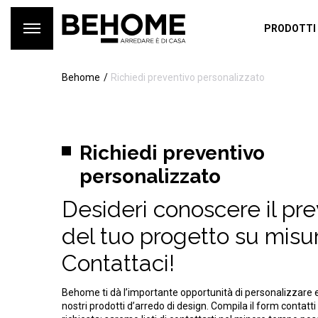
PRODOTTI
Behome
Richiedi preventivo personalizzato
Richiedi preventivo
personalizzato
Desideri conoscere il pr
del tuo progetto su misu
Contattaci!
Behome ti dà l’importante opportunità di personalizzare 
nostri prodotti d’arredo di design. Compila il form contatti 