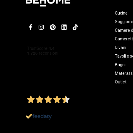
Cucine
Soggiorni
Camere d
Cameret
Divani
Tavoli e s
Bagni
Materassi
Outlet
4,5
/5
Ottimo
1.152
Recensioni