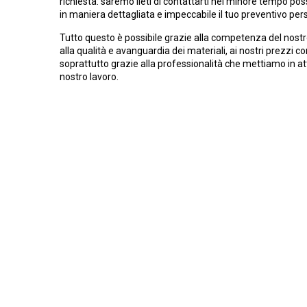
richiesta: saremo lieti di contattarti nel minore tempo poss
in maniera dettagliata e impeccabile il tuo preventivo per
Tutto questo è possibile grazie alla competenza del nostr
alla qualità e avanguardia dei materiali, ai nostri prezzi c
soprattutto grazie alla professionalità che mettiamo in at
nostro lavoro.