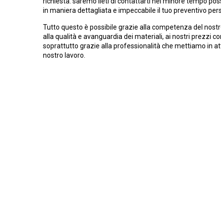
richiesta: saremo lieti di contattarti nel minore tempo poss
in maniera dettagliata e impeccabile il tuo preventivo per
Tutto questo è possibile grazie alla competenza del nostr
alla qualità e avanguardia dei materiali, ai nostri prezzi c
soprattutto grazie alla professionalità che mettiamo in at
nostro lavoro.