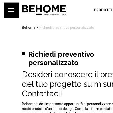
PRODOTTI
Behome
Richiedi preventivo personalizzato
Richiedi preventivo
personalizzato
Desideri conoscere il pr
del tuo progetto su misu
Contattaci!
Behome ti dà l’importante opportunità di personalizzare 
nostri prodotti d’arredo di design. Compila il form contatti 