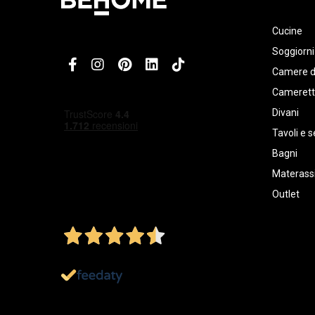
Cucine
Soggiorni
Camere d
Cameret
Divani
Tavoli e s
Bagni
Materassi
Outlet
4,5
/5
Ottimo
1.151
Recensioni