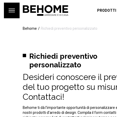
PRODOTTI
Behome
Richiedi preventivo personalizzato
Richiedi preventivo
personalizzato
Desideri conoscere il pr
del tuo progetto su misu
Contattaci!
Behome ti dà l’importante opportunità di personalizzare 
nostri prodotti d’arredo di design. Compila il form contatti 