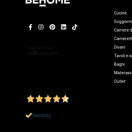
Cucine
Soggiorni
Camere d
Cameret
Divani
Tavoli e s
Bagni
Materassi
Outlet
4,5
/5
Ottimo
1.152
Recensioni