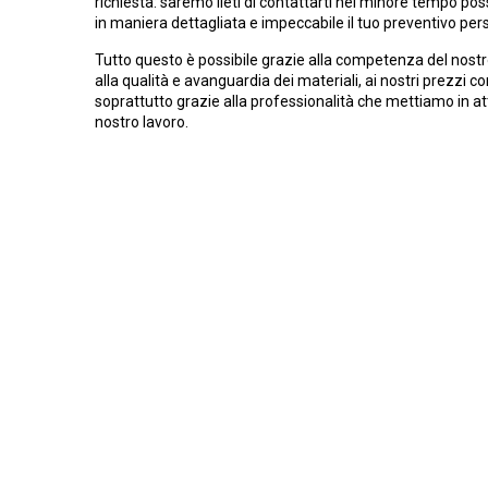
richiesta: saremo lieti di contattarti nel minore tempo poss
in maniera dettagliata e impeccabile il tuo preventivo per
Tutto questo è possibile grazie alla competenza del nostr
alla qualità e avanguardia dei materiali, ai nostri prezzi c
soprattutto grazie alla professionalità che mettiamo in at
nostro lavoro.