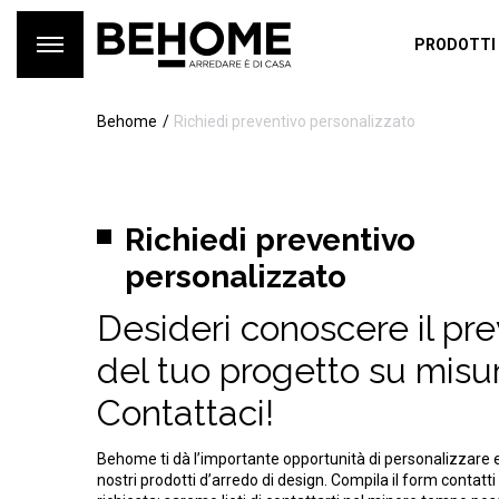
PRODOTTI
Behome
Richiedi preventivo personalizzato
Richiedi preventivo
personalizzato
Desideri conoscere il pr
del tuo progetto su misu
Contattaci!
Behome ti dà l’importante opportunità di personalizzare 
nostri prodotti d’arredo di design. Compila il form contatti 