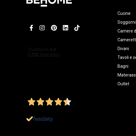
Cucine
Soggiorni
Camere d
Cameret
Divani
Tavoli e s
Bagni
Materassi
Outlet
4,5
/5
Ottimo
1.152
Recensioni