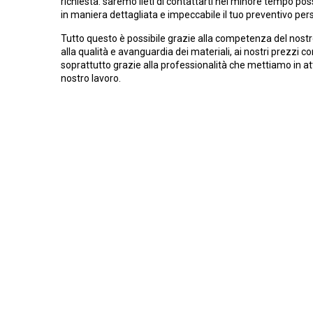
richiesta: saremo lieti di contattarti nel minore tempo poss
in maniera dettagliata e impeccabile il tuo preventivo per
Tutto questo è possibile grazie alla competenza del nostr
alla qualità e avanguardia dei materiali, ai nostri prezzi c
soprattutto grazie alla professionalità che mettiamo in at
nostro lavoro.