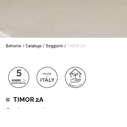
Behome
Catalogo
Soggiorni
TIMOR 2A
TIMOR 2A
Credenza moderna
Ideale per chi non vuole passare inosservato,
la credenza
Timor dona un tocco di eleganza e fascino al tuo soggiorno.