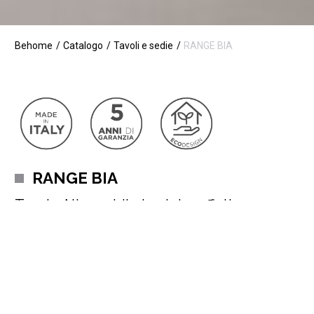
Behome
Catalogo
Tavoli e sedie
RANGE BIA
RANGE BIA
Tavolo Allungabile in pietra effetto marmo
Design è la parola d’ordine per questo tavolo, formato da un
piano in pietra effetto marmo allungabile e gambe in metallo
verniciato.
Definito da una struttura geometricamente composta e reso
unico da un piano in pietra di ottima qualità, Range si distingue
per il suo progetto studiato in ogni particolare, che renderà
Leggi di più