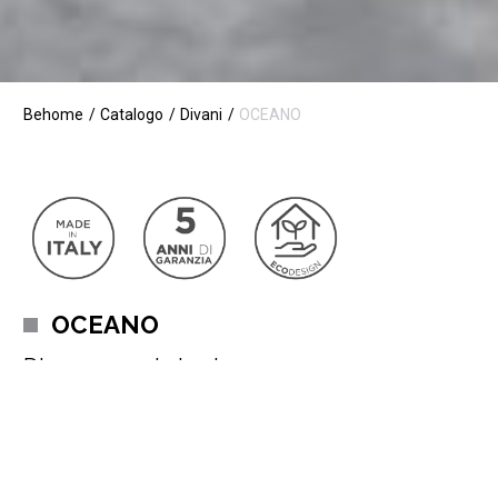
Behome
Catalogo
Divani
OCEANO
OCEANO
Divano con chaise longue
Oceano: dove
comfort estremo incontra design impeccabile
.
Immagina di sprofondare in un abbraccio avvolgente, ogni
dettaglio è studiato con passione per regalarti un
comfort
senza eguali
, sinonimo di
relax puro
e qualità artigianale
superiore