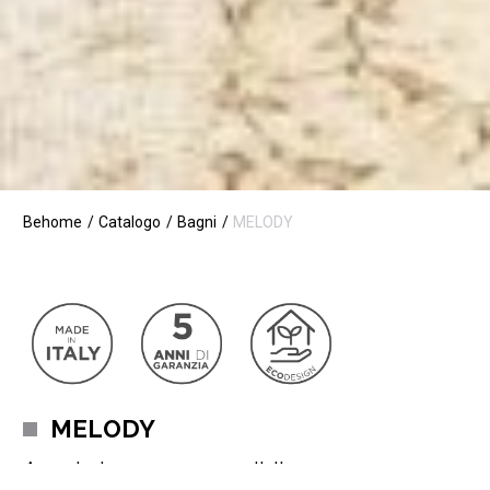
Behome
Catalogo
Bagni
MELODY
MELODY
Arredo bagno componibile