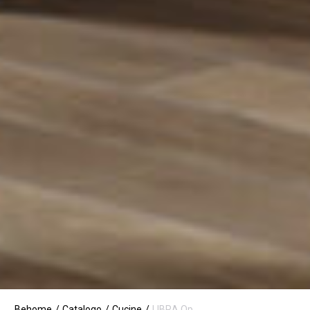
Behome
Catalogo
Cucine
LIBRA Op