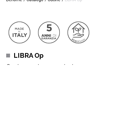
LIBRA Op
Cucina moderna con isola
Design moderno, pratici accessori ed effetti cromatici
equilibrati
fanno di Libra Op opaca un modello che interpreta e
soddisfa tutte le esigenze estetiche e funzionali del nuovo
modo di vivere la cucina. Giochi di colori, di materiali e di forme
per una creatività senza fine.
Può essere completamente personalizzata
, dalle colorazioni
Leggi di più
delle ante alle finiture e al top, dalla componibilità dei moduli alla
scelta di modelli e brand di elettrodomestici, per creare un
2.960 €*
ambiente totalmente tuo capace di accoglierti dove tornerai
6.559 €
volentieri quotidianamente.