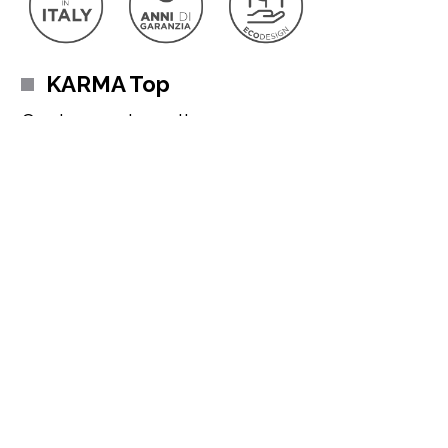
KARMA Top
Cucina moderna lineare
Per chi pretende ricercatezza, eleganza, efficienza, bisogna
puntare sulla cucina Karma Top. Un ambiente unico e arioso, dai
toni raffinati, pensato come cuore della casa, così da esaltare il
desiderio e l’amore per la cucina nascosto in ognuno di noi!
Può essere completamente personalizzata
, dalle colorazioni
delle ante alle finiture e al top, dalla componibilità dei moduli alla
Leggi di più
scelta di modelli e brand di elettrodomestici, per creare un
ambiente totalmente tuo capace di accoglierti dove tornerai
volentieri quotidianamente.
RICHIEDI PREVENTIVO PERSONALIZZATO
La cucina Karma Top di Behome
è visionabile presso i nostri
store,
dove troverai anche personale dedicato in grado di
rispondere a tutte le tue domande.