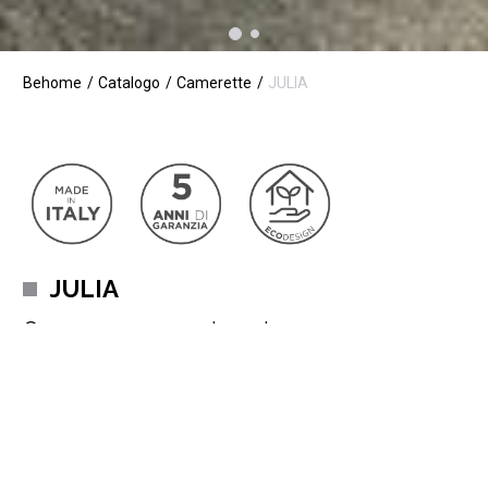
Behome
Catalogo
Camerette
JULIA
JULIA
Camera per ragazzi moderna
Camera dallo stile romantico, ideale per chi ama un design
moderno ma con degli elementi di decoro più eleganti. Il gioco, lo
studio e il tempo libero sono alla base della crescita dei più
piccoli; per questo il nostro progetto Julia, racchiude tutto in un
unico ambiente adatto a tutte le esigenze. Non lasciarti
scappare l’occasione di questa composizione del tutto