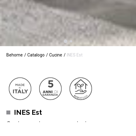
Behome
Catalogo
Cucine
INES Est
INES Est
Cucina moderna con penisola
La cucina Ines Est
dal design moderno con delicati toni a