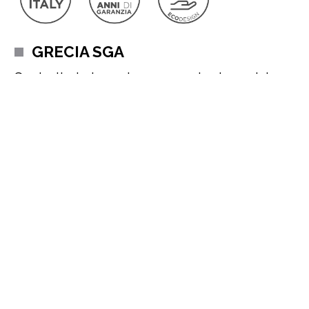
GRECIA SGA
Sgabello in tessuto con gambe in acciaio
verniciato
Grecia SGA: lo sgabello di design che unisce comfort ed
eleganza
Lo sgabello Grecia SGA è la scelta ideale per chi cerca un
sgabello di
design moderno, elegante e funzionale
. Realizzato
con seduta imbottita in tessuto di alta qualità, offre un
comfort
superiore
e un
look raffinato
perfetto per ambienti
Leggi di più
contemporanei.
Il suo schienale ergonomico avvolge delicatamente la forma del
corpo, garantendo una postura rilassata e naturale. Perfetto per
RICHIEDI PREVENTIVO PERSONALIZZATO
un angolo bar, una cucina moderna o per godersi un aperitivo in
compagnia, Grecia SGA valorizza ogni spazio con
stile e
comfort
.
Lo sgabello Grecia SGA di Behome
è visionabile presso i nostri