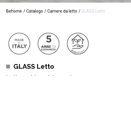
Behome
Catalogo
Camere da letto
GLASS Letto
GLASS Letto
Letto matrimoniale moderno
Dal design unico e ricercato, il letto matrimoniale Glass è rivolto a
chi vuole donare alla propria camera uno spirito nuovo e
dinamico. Dotato di 2 pannelli laterali, in effetto
noce cognac
e
tessuto
ciniglia,
con piedi DSK e illuminazione LED sulla testata.
Il modello Glass è l’esempio di come sia possibile far convivere
eleganza, praticità e comodità.
Leggi di più
Può essere
completamente personalizzato
, dai rivestimenti
alle colorazioni, con la possibilità di realizzarlo su misura, senza