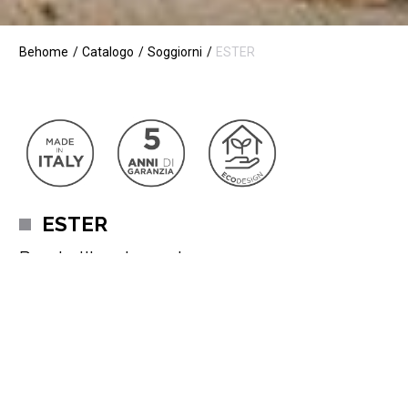
Behome
Catalogo
Soggiorni
ESTER
ESTER
Parete libreria moderna
La parete attrezzata Ester esprime un design impeccabile
dalla forte personalità
ed è ideale per chi ama le nuove
tendenze nella
zona giorno.
La
vasta componibilità di Ester
unita ad una grande varietà di
proposte in finitura legno, laccato opaco o liscio, ti
permetteranno di adattare questa collezione a tutti gli spazi ed
Leggi di più
abbinamenti di colore, per rendere la
zona living ancor più