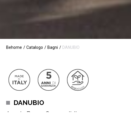
Behome
Catalogo
Bagni
DANUBIO
DANUBIO
Arredo Bagno Componibile
Bagno Danubio:
Eleganza Contemporanea che Conquista