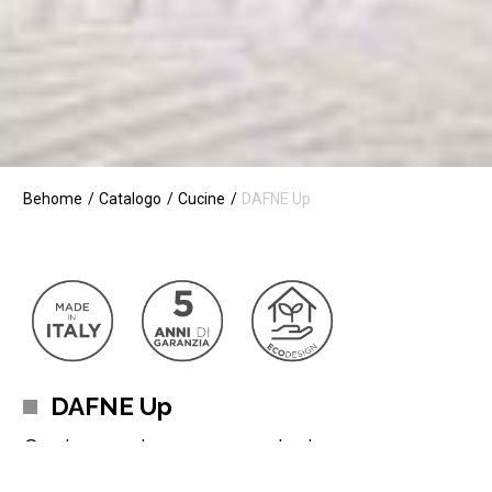
Behome
Catalogo
Cucine
DAFNE Up
DAFNE Up
Cucina moderna con penisola
Dalla spiccata funzionalità e dal suo forte impatto estetico,