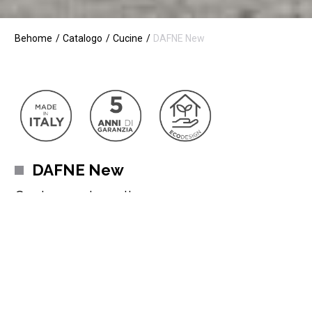
Behome
Catalogo
Cucine
DAFNE New
DAFNE New
Cucina moderna lineare
Dalla spiccata funzionalità e dal suo forte impatto estetico,
Dafne New è la cucina ideale per chi ama le nuove tendenze. Un
ambiente che unisce le ultime usanze in voga dell’arredamento
e con cui l’eleganza è finalmente alla portata di tutti.
Può essere completamente personalizzata
, dalle colorazioni
delle ante alle finiture e al top, dalla componibilità dei moduli alla
Leggi di più
scelta di modelli e brand di elettrodomestici, per creare un