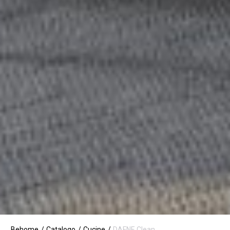
Behome
Catalogo
Cucine
DAFNE Clean