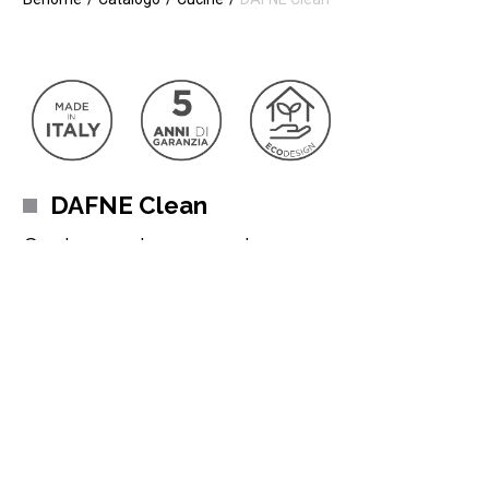
DAFNE Clean
Cucina moderna angolare
La cucina Dafne che ti presentiamo
è in completo stile
moderno
ed è caratterizzata da linee pulite e pacate. In alcuni
punti di questa splendida cucina moderna è anche possibile
vedere angolature più irregolari e squadrate.
Questo incrocio di trame dona a questa cucina
uno stile soft
capace di rendere il proprio ambiente domestico un angolo
Leggi di più
della casa costituito da calma e relax.
2.885 €*
L’estetica moderna e finemente rifinita è accompagnata da una
6.767 €
funzionalità unica in grado di offrirti un ambiente pratico e