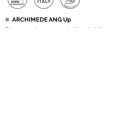
ARCHIMEDE ANG Up
Divano angolare con panchetta estraibile e
pouf contenitore
Forme seducenti, versatilità infinita, innovazione e comfort
assoluto
: ecco i componenti essenziali del divano Archimede.
Rigoroso nel design e ricercato nei dettagli, il divano Archimede
offre una seduta che esprime il massimo comfort.
Può essere
completamente personalizzato, realizzandolo su
misura e diventando da 2 posti, 3 posti, con penisola, ad
Leggi di più
angolo o divano letto in base alle tue esigenze
; si può
scegliere il rivestimento tra tessuto, pelle, ecopelle o microfibra;
disponibile in oltre 99 colorazioni e con la possibilità di
aggiungere cuscini abbinati o a contrasto.
RICHIEDI PREVENTIVO PERSONALIZZATO
Il divano Archimede Up di Behome
è visionabile presso i nostri
store,
dove troverai anche personale dedicato in grado di
rispondere a tutte le tue domande.