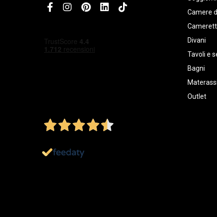
Camere d
Cameret
Divani
Tavoli e s
Bagni
Materassi
Outlet
4,5
/5
Ottimo
1.151
Recensioni