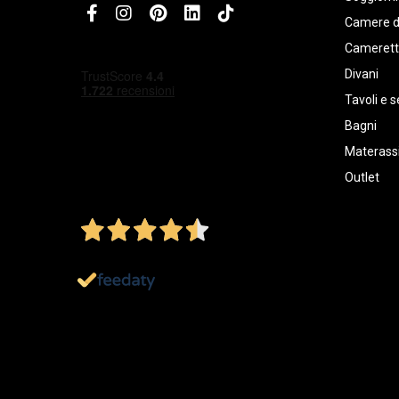
Camere d
Cameret
Divani
Tavoli e s
Bagni
Materassi
Outlet
4,5
/5
Ottimo
1.152
Recensioni